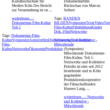
Kunsthochschule für
Dokumentarfilm
Medien Köln Der Bericht
Rückschau von Marcus
zur Veranstaltung ist on ...
Seibert
weiterlesen....:
Tags:
BANDEN
Dokumentar-Film-Kultur
BILDEN
Symposien
Texte
Video
Vor
Teil 2
Film-Kultur
Filmbildung
Kinder
Dok.-Film
Netzwerke
Tags:
Dokumentar-Film-
Kultur
Symposien
Autorenfilm
Digitalisierung
Netzwerke und Kollektive -
Dokumentar-
Film-
Mitwirkende
Kultur
Netzwerke
Ökonomie
Produktion
(Symposien)
Mitwirkende Dokumentar-
Film-Kultur. Teil 1:
Netzwerke und Kollektive
Petrolio ist eine seit 2012
bestehende und in Köln
gegründete
Produktionskooperative
der Filmschaffenden
Hannes Lang, ...
weiterlesen....: Netzwerke
und Kollektive -
Mitwirkende