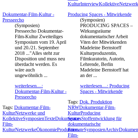
Kultur
Interview
Kollektive
Netzwer
Dokumentar-Film-Kultur -
Producing Spaces - Mitwirkende
Presseecho
(Symposien)
(Symposien)
PRODUCING SPACES –
Presseecho Dokumentar-
Wirkungsräume
Film-Kultur Zweiteiliges
dokumentarischer Arbeit
Symposium vom 19. April
Viten der Mitwirkenden
und 20./21. September
Madeleine Bernstorff
2018 ..."Alles steht zur
Kulturproduzentin,
Disposition und muss neu
Filmkuratorin, Autorin,
überdacht werden. Es
Lehrende, Berlin
wäre auch
Madeleine Bernstorff hat
ungewöhnlich ...
an der ...
weiterlesen....:
weiterlesen....: Producing
Dokumentar-Film-Kultur -
Spaces - Mitwirkende
Presseecho
Tags:
Dok. Produktion
Tags:
Dokumentar-Film-
NRW
Dokumentar-Film-
Kultur
Netzwerke und
Kultur
Producing
Kollektive
Symposien
Texte
Dokumentar-
Spaces
Stoffentwicklung für
Film-
dokumentarische
Kultur
Netzwerke
Ökonomie
Produktion
Formate
Symposien
Archiv
Dokument
Film-