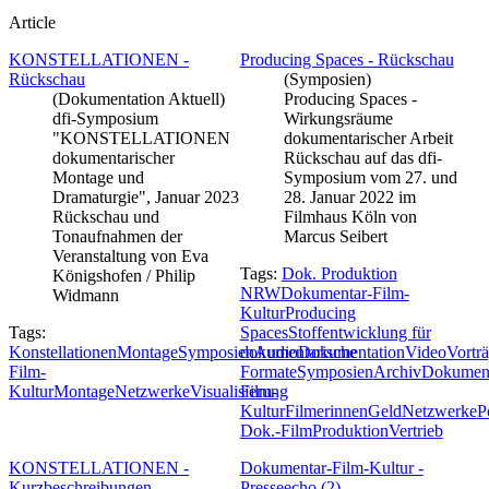
Article
KONSTELLATIONEN -
Producing Spaces - Rückschau
Rückschau
(Symposien)
(Dokumentation Aktuell)
Producing Spaces -
dfi-Symposium
Wirkungsräume
"KONSTELLATIONEN
dokumentarischer Arbeit
dokumentarischer
Rückschau auf das dfi-
Montage und
Symposium vom 27. und
Dramaturgie", Januar 2023
28. Januar 2022 im
Rückschau und
Filmhaus Köln von
Tonaufnahmen der
Marcus Seibert
Veranstaltung von Eva
Tags:
Dok. Produktion
Königshofen / Philip
NRW
Dokumentar-Film-
Widmann
Kultur
Producing
Tags:
Spaces
Stoffentwicklung für
Konstellationen
Montage
Symposien
dokumentarische
Audio
Dokumentation
Video
Vortr
Film-
Formate
Symposien
Archiv
Dokument
Kultur
Montage
Netzwerke
Visualisierung
Film-
Kultur
Filmerinnen
Geld
Netzwerke
P
Dok.-Film
Produktion
Vertrieb
KONSTELLATIONEN -
Dokumentar-Film-Kultur -
Kurzbeschreibungen
Presseecho (2)