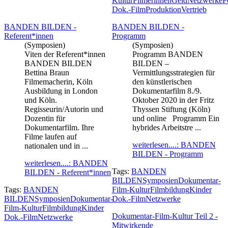
Kultur
Filmerinnen
Geld
Netzwerke
P
Dok.-Film
Produktion
Vertrieb
BANDEN BILDEN -
BANDEN BILDEN -
Referent*innen
Programm
(Symposien)
(Symposien)
Viten der Referent*innen
Programm BANDEN
BANDEN BILDEN
BILDEN –
Bettina Braun
Vermittlungsstrategien für
Filmemacherin, Köln
den künstlerischen
Ausbildung in London
Dokumentarfilm 8./9.
und Köln.
Oktober 2020 in der Fritz
Regisseurin/Autorin und
Thyssen Stiftung (Köln)
Dozentin für
und online Programm Ein
Dokumentarfilm. Ihre
hybrides Arbeitstre ...
Filme laufen auf
weiterlesen....: BANDEN
nationalen und in ...
BILDEN - Programm
weiterlesen....: BANDEN
Tags:
BANDEN
BILDEN - Referent*innen
BILDEN
Symposien
Dokumentar-
Tags:
BANDEN
Film-Kultur
Filmbildung
Kinder
BILDEN
Symposien
Dokumentar-
Dok.-Film
Netzwerke
Film-Kultur
Filmbildung
Kinder
Dokumentar-Film-Kultur Teil 2 -
Dok.-Film
Netzwerke
Mitwirkende