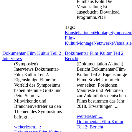
Filmhaus Köln Die
Veranstaltung ist
ausgebucht. Download
Programm.PDF
Tags:
Konstellationen
Montage
Symposien
Film-
Kultur
Montage
Netzwerke
Visualisi
Dokumentar-Film-Kultur Teil 2 -
Dokumentar-Film-Kultur Teil 2:
Interviews
Bericht
(Symposien)
(Dokumentation Aktuell)
Interviews Dokumentar-
Bericht Dokumentar-Film-
Film-Kultur Teil 2:
Kultur Teil 2: Eigensinnige
Eigensinnige Filme Im
Filme Soviel Umbruch
Vorfeld des Symposiums
war selten. Positionen,
haben Stefanie Görtz und
Manifeste und Petitionen
Petra Schmitz
zur Zukunft des deutschen
Mitwirkende und
Films bestimmen das Jahr
Branchenvertreter zu den
2018. Erwartungen ...
Themen des Symposiums
weiterlesen....:
befragt ...
Dokumentar-Film-Kultur
weiterlesen....:
Teil 2: Bericht