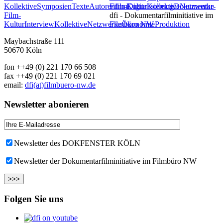
Kollektive
Symposien
Texte
Autorenfilm
Film-Kultur
Digitalisierung
Kollektive
Dokumentar-
Netzwerke
Film-
dfi - Dokumentarfilminitiative im
Kultur
Interview
Kollektive
Netzwerke
Filmbüro NW
Ökonomie
Produktion
Maybachstraße 111
50670 Köln
fon ++49 (0) 221 170 66 508
fax ++49 (0) 221 170 69 021
email:
dfi(at)filmbuero-nw.de
Newsletter abonieren
Newsletter des DOKFENSTER KÖLN
Newsletter der Dokumentarfilminitiative im Filmbüro NW
Folgen Sie uns