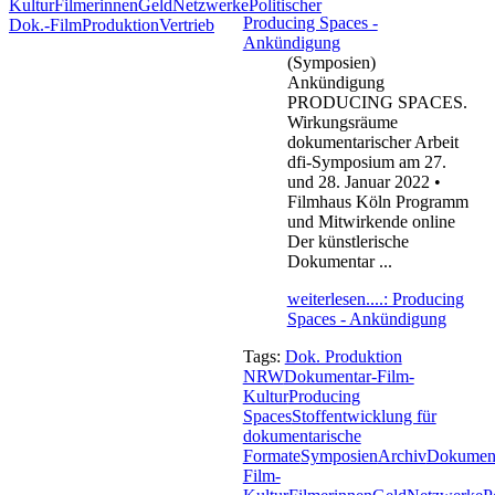
Kultur
Filmerinnen
Geld
Netzwerke
Politischer
Producing Spaces -
Dok.-Film
Produktion
Vertrieb
Ankündigung
(Symposien)
Ankündigung
PRODUCING SPACES.
Wirkungsräume
dokumentarischer Arbeit
dfi-Symposium am 27.
und 28. Januar 2022 •
Filmhaus Köln Programm
und Mitwirkende online
Der künstlerische
Dokumentar ...
weiterlesen....: Producing
Spaces - Ankündigung
Tags:
Dok. Produktion
NRW
Dokumentar-Film-
Kultur
Producing
Spaces
Stoffentwicklung für
dokumentarische
Formate
Symposien
Archiv
Dokument
Film-