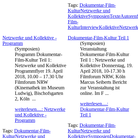
Tags:
Dokumentar-Film-
Kultur
Netzwerke und
Kollektive
Symposien
Texte
Autorenf
Film-
Kultur
Interview
Kollektive
Netzwer
Netzwerke und Kollektive -
Dokumentar-Film-Kultur Teil 1
Programm
(Symposien)
(Symposien)
Veranstaltung
Programm Dokumentar-
Dokumentar-Film-Kultur
Film-Kultur Teil 1:
Teil 1 : Netzwerke und
Netzwerke und Kollektive
Kollektive Donnerstag, 19.
Programmflyer 19. April
April 2018, 10-17.30 h
2018, 10.00 – 17.30 Uhr
Filmforum NRW, Köln
Filmforum NRW
Marcus Seiberts Bericht
(Kinemathek im Museum
zur Veranstaltung ist
Ludwig), Bischofsgarten
online. Im F ...
2, Köln ...
weiterlesen....:
weiterlesen....: Netzwerke
Dokumentar-Film-Kultur
und Kollektive -
Teil 1
Programm
Tags:
Dokumentar-Film-
Tags:
Dokumentar-Film-
Kultur
Netzwerke und
Kultur
Netzwerke und
Kollektive
Symposien
Dokumentar-