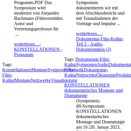
Programm.PDF Das
Symposium
Symposium wird
dokumentieren wir mit
moderiert von Alejandro
dem Abschlussbericht und
Bachmann (Filmvermittler,
mit Tonaufnahmen der
Autor und
Vorträge und Impulse ...
Vertretungsprofessor für
weiterlesen....:
...
Dokumentar-Film-Kultur.
weiterlesen....:
Teil 2 - Audio-
KONSTELLATIONEN -
Dokumentation (2)
Programm
Tags:
Dokumentar-Film-
Tags:
Kultur
Symposien
Audio
Dokumentat
Konstellationen
Montage
Symposien
Film-
Ästhetik
Dokumentar-
Film-
Kultur
Netzwerke
Ökonomie
Produkt
Kultur
Montage
Netzwerke
Visualisierung
KONSTELLATIONEN
dokumentarischer Montage und
Dramaturgie
(Symposien)
dfi-Symposium
KONSTELLATIONEN
dokumentarischer
Montage und Dramaturgie
am 19./20. Januar 2023,