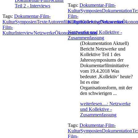
Dokumentar-Film-Kultur
Tags:
Dokumentar-Film-
Teil 2 - Interviews
Kultur
Symposien
Dokumentation
Te
Tags:
Dokumentar-Film-
Film-
Kultur
Symposien
Texte
Autorenfilm
Kultur
Digitalisierung
Kollektive
Dokumentar-
Netzwerke
Ökonom
Film-
Netzwerke und Kollektive -
Kultur
Interview
Netzwerke
Ökonomie
Produktion
Zusammenfassung
(Dokumentation Aktuell)
Bericht Netzwerke und
Kollektive Teil 1 des
Jahressymposiums der
Dokumentarfilminitiative
vom 19.4.2018 Was
bedeutet ‚Kollektiv‘ heute?
Ist es eine
Organisationsform, mit der
den schwierigen ...
weiterlesen....: Netzwerke
und Kollektive -
Zusammenfassung
Tags:
Dokumentar-Film-
Kultur
Symposien
Dokumentation
Te
Film-