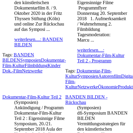
den künstlerischen
Eigensinnige Filme
Dokumentarfilm 8. / 9.
Programmflyer
Oktober 2020 in der Fritz
Donnerstag 20. September
Thyssen Stiftung (Köln)
2018 1. Aufmerksamkeit
und online Zur Rückschau
/ Wahrnehmung 2.
auf das Symposi ...
Filmbildung
Tagesmoderation:
weiterlesen....: BANDEN
Marcu ...
BILDEN
weiterlesen....:
Tags:
BANDEN
Dokumentar-Film-Kultur
BILDEN
Symposien
Dokumentar-
Teil 2 - Programm
Film-Kultur
Filmbildung
Kinder
Dok.-Film
Netzwerke
Tags:
Dokumentar-Film-
Kultur
Symposien
Autorenfilm
Digita
Film-
Kultur
Netzwerke
Ökonomie
Produkt
Dokumentar-Film-Kultur Teil 2
BANDEN BILDEN -
(Symposien)
Rückschau
Ankündigung / Programm
(Symposien)
Dokumentar-Film-Kultur
dfi-Symposium BANDEN
Teil 2 : Eigensinnige Filme
BILDEN
Symposium, 20./21.
Vermittlungsstrategien für
September 2018 Aula der
den künstlerischen