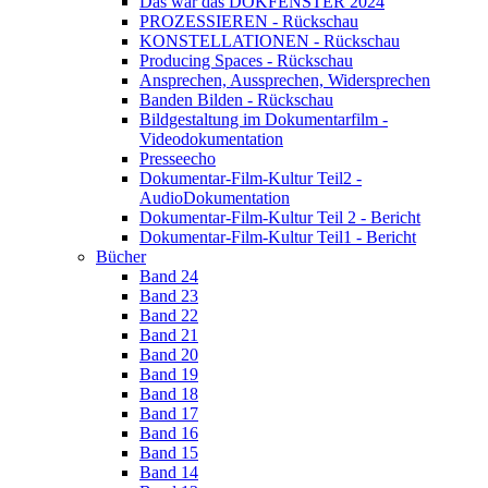
Das war das DOKFENSTER 2024
PROZESSIEREN - Rückschau
KONSTELLATIONEN - Rückschau
Producing Spaces - Rückschau
Ansprechen, Aussprechen, Widersprechen
Banden Bilden - Rückschau
Bildgestaltung im Dokumentarfilm -
Videodokumentation
Presseecho
Dokumentar-Film-Kultur Teil2 -
AudioDokumentation
Dokumentar-Film-Kultur Teil 2 - Bericht
Dokumentar-Film-Kultur Teil1 - Bericht
Bücher
Band 24
Band 23
Band 22
Band 21
Band 20
Band 19
Band 18
Band 17
Band 16
Band 15
Band 14