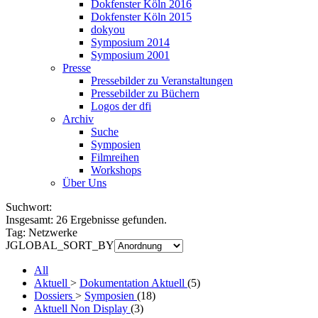
Dokfenster Köln 2016
Dokfenster Köln 2015
dokyou
Symposium 2014
Symposium 2001
Presse
Pressebilder zu Veranstaltungen
Pressebilder zu Büchern
Logos der dfi
Archiv
Suche
Symposien
Filmreihen
Workshops
Über Uns
Suchwort:
Insgesamt:
26
Ergebnisse gefunden.
Tag:
Netzwerke
JGLOBAL_SORT_BY
All
Aktuell
>
Dokumentation Aktuell
(5)
Dossiers
>
Symposien
(18)
Aktuell Non Display
(3)