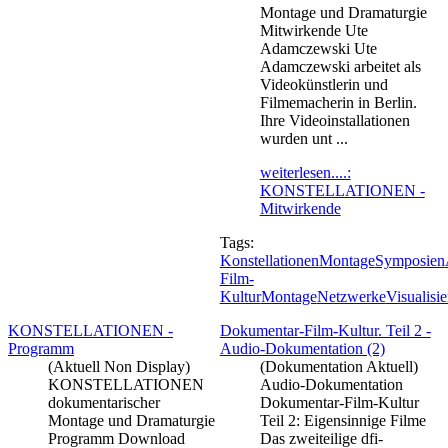
Montage und Dramaturgie
Mitwirkende Ute
Adamczewski Ute
Adamczewski arbeitet als
Videokünstlerin und
Filmemacherin in Berlin.
Ihre Videoinstallationen
wurden unt ...
weiterlesen....:
KONSTELLATIONEN -
Mitwirkende
Tags:
Konstellationen
Montage
Symposien
Film-
Kultur
Montage
Netzwerke
Visualisi
KONSTELLATIONEN -
Dokumentar-Film-Kultur. Teil 2 -
Programm
Audio-Dokumentation (2)
(Aktuell Non Display)
(Dokumentation Aktuell)
KONSTELLATIONEN
Audio-Dokumentation
dokumentarischer
Dokumentar-Film-Kultur
Montage und Dramaturgie
Teil 2: Eigensinnige Filme
Programm Download
Das zweiteilige dfi-