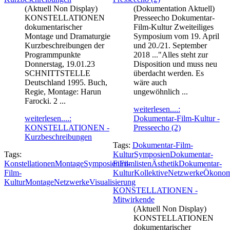
(Aktuell Non Display)
(Dokumentation Aktuell)
KONSTELLATIONEN
Presseecho Dokumentar-
dokumentarischer
Film-Kultur Zweiteiliges
Montage und Dramaturgie
Symposium vom 19. April
Kurzbeschreibungen der
und 20./21. September
Programmpunkte
2018 ..."Alles steht zur
Donnerstag, 19.01.23
Disposition und muss neu
SCHNITTSTELLE
überdacht werden. Es
Deutschland 1995. Buch,
wäre auch
Regie, Montage: Harun
ungewöhnlich ...
Farocki. 2 ...
weiterlesen....:
weiterlesen....:
Dokumentar-Film-Kultur -
KONSTELLATIONEN -
Presseecho (2)
Kurzbeschreibungen
Tags:
Dokumentar-Film-
Tags:
Kultur
Symposien
Dokumentar-
Konstellationen
Montage
Symposien
Film-
Filmlisten
Ästhetik
Dokumentar-
Film-
Kultur
Kollektive
Netzwerke
Ökonom
Kultur
Montage
Netzwerke
Visualisierung
KONSTELLATIONEN -
Mitwirkende
(Aktuell Non Display)
KONSTELLATIONEN
dokumentarischer