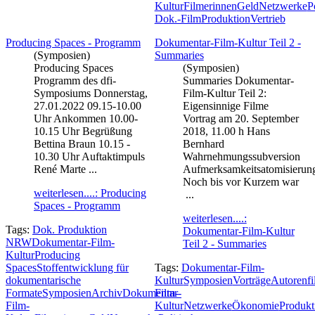
Kultur
Filmerinnen
Geld
Netzwerke
P
Dok.-Film
Produktion
Vertrieb
Producing Spaces - Programm
Dokumentar-Film-Kultur Teil 2 -
(Symposien)
Summaries
Producing Spaces
(Symposien)
Programm des dfi-
Summaries Dokumentar-
Symposiums Donnerstag,
Film-Kultur Teil 2:
27.01.2022 09.15-10.00
Eigensinnige Filme
Uhr Ankommen 10.00-
Vortrag am 20. September
10.15 Uhr Begrüßung
2018, 11.00 h Hans
Bettina Braun 10.15 -
Bernhard
10.30 Uhr Auftaktimpuls
Wahrnehmungssubversion
René Marte ...
Aufmerksamkeitsatomisierun
Noch bis vor Kurzem war
weiterlesen....: Producing
...
Spaces - Programm
weiterlesen....:
Tags:
Dok. Produktion
Dokumentar-Film-Kultur
NRW
Dokumentar-Film-
Teil 2 - Summaries
Kultur
Producing
Spaces
Stoffentwicklung für
Tags:
Dokumentar-Film-
dokumentarische
Kultur
Symposien
Vorträge
Autorenfi
Formate
Symposien
Archiv
Dokumentar-
Film-
Film-
Kultur
Netzwerke
Ökonomie
Produkt