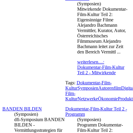
(Symposien)
Mitwirkende Dokumentar-
Film-Kultur Teil 2:
Eigensinnige Filme
Alejandro Bachmann
Vermittler, Kurator, Autor,
Österreichisches
Filmmuseum Alejandro
Bachmann leitet zur Zeit
den Bereich Vermittl ...
weiterlesen....:
Dokumentar-Film-Kultur
Teil 2 - Mitwirkende
Tags:
Dokumentar-Film-
Kultur
Symposien
Autorenfilm
Digita
Film-
Kultur
Netzwerke
Ökonomie
Produkt
BANDEN BILDEN
Dokumentar-Film-Kultur Teil 2 -
(Symposien)
Programm
dfi-Symposium BANDEN
(Symposien)
BILDEN -
Programm Dokumentar-
Vermittlungsstrategien für
Film-Kultur Teil 2: