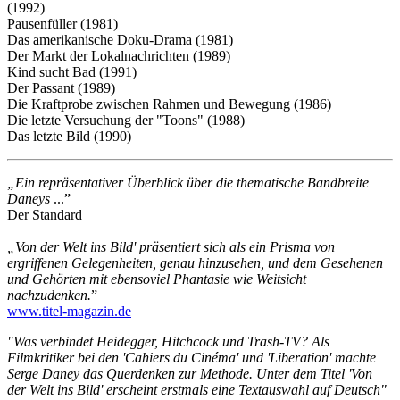
(1992)
Pausenfüller (1981)
Das amerikanische Doku-Drama (1981)
Der Markt der Lokalnachrichten (1989)
Kind sucht Bad (1991)
Der Passant (1989)
Die Kraftprobe zwischen Rahmen und Bewegung (1986)
Die letzte Versuchung der "Toons" (1988)
Das letzte Bild (1990)
„
Ein repräsentativer Überblick über die thematische Bandbreite
Daneys
...”
Der Standard
„Von der Welt ins Bild' präsentiert sich als ein Prisma von
ergriffenen Gelegenheiten, genau hinzusehen, und dem Gesehenen
und Gehörten mit ebensoviel Phantasie wie Weitsicht
nachzudenken.
”
www.titel-magazin.de
"Was verbindet Heidegger, Hitchcock und Trash-TV? Als
Filmkritiker bei den 'Cahiers du Cinéma' und 'Liberation' machte
Serge Daney das Querdenken zur Methode. Unter dem Titel 'Von
der Welt ins Bild' erscheint erstmals eine Textauswahl auf Deutsch"