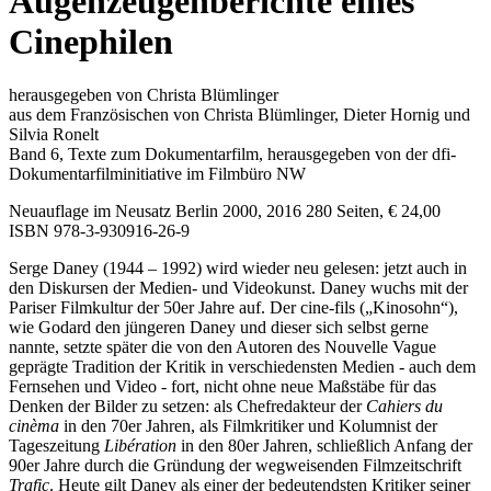
Augenzeugenberichte eines
Cinephilen
herausgegeben von Christa Blümlinger
aus dem Französischen von Christa Blümlinger, Dieter Hornig und
Silvia Ronelt
Band 6, Texte zum Dokumentarfilm, herausgegeben von der dfi-
Dokumentarfilminitiative im Filmbüro NW
Neuauflage im Neusatz Berlin 2000, 2016 280 Seiten, € 24,00
ISBN 978-3-930916-26-9
Serge Daney (1944 – 1992) wird wieder neu gelesen: jetzt auch in
den Diskursen der Medien- und Videokunst. Daney wuchs mit der
Pariser Filmkultur der 50er Jahre auf. Der cine-fils („Kinosohn“),
wie Godard den jüngeren Daney und dieser sich selbst gerne
nannte, setzte später die von den Autoren des Nouvelle Vague
geprägte Tradition der Kritik in verschiedensten Medien - auch dem
Fernsehen und Video - fort, nicht ohne neue Maßstäbe für das
Denken der Bilder zu setzen: als Chefredakteur der
Cahiers
du
cinèma
in den 70er Jahren, als Filmkritiker und Kolumnist der
Tageszeitung
Libération
in den 80er Jahren, schließlich Anfang der
90er Jahre durch die Gründung der wegweisenden Filmzeitschrift
Trafic
. Heute gilt Daney als einer der bedeutendsten Kritiker seiner