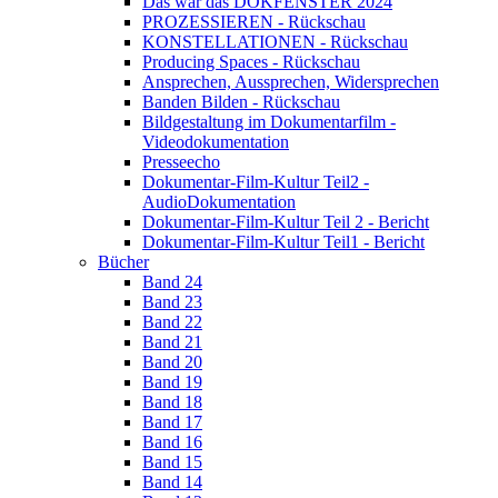
Das war das DOKFENSTER 2024
PROZESSIEREN - Rückschau
KONSTELLATIONEN - Rückschau
Producing Spaces - Rückschau
Ansprechen, Aussprechen, Widersprechen
Banden Bilden - Rückschau
Bildgestaltung im Dokumentarfilm -
Videodokumentation
Presseecho
Dokumentar-Film-Kultur Teil2 -
AudioDokumentation
Dokumentar-Film-Kultur Teil 2 - Bericht
Dokumentar-Film-Kultur Teil1 - Bericht
Bücher
Band 24
Band 23
Band 22
Band 21
Band 20
Band 19
Band 18
Band 17
Band 16
Band 15
Band 14