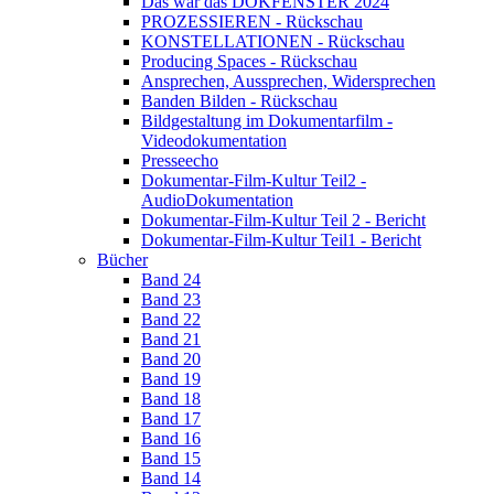
Das war das DOKFENSTER 2024
PROZESSIEREN - Rückschau
KONSTELLATIONEN - Rückschau
Producing Spaces - Rückschau
Ansprechen, Aussprechen, Widersprechen
Banden Bilden - Rückschau
Bildgestaltung im Dokumentarfilm -
Videodokumentation
Presseecho
Dokumentar-Film-Kultur Teil2 -
AudioDokumentation
Dokumentar-Film-Kultur Teil 2 - Bericht
Dokumentar-Film-Kultur Teil1 - Bericht
Bücher
Band 24
Band 23
Band 22
Band 21
Band 20
Band 19
Band 18
Band 17
Band 16
Band 15
Band 14